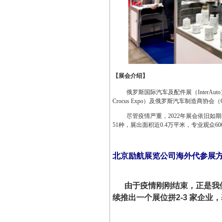
【展会介绍】
俄罗斯国际汽车及配件展（
InterAuto
Crocus Expo
）及俄罗斯汽车制造商协会（
尽管疫情严重，
2022
年展会依旧如期
51
种，展出面积近
0.4
万平米，专业观众
60
北京励航展览公司海外代参展
由于疫情刚刚结束，正是我们
续推出一个展位拼2-3 家企