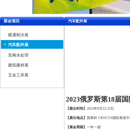
展会项目
汽车配件展
暖通制冷展
汽车配件展
泵阀水处理
建筑建材展
五金工具展
2023
俄罗斯第
18
届国
【展出时间】
2023
年
8
月
22-25
日
【展出地点】
莫斯科
CROCUS
国际展览中
【展会周期】
一年一届